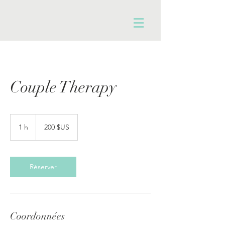
Couple Therapy
200
dollars
1 h
1
200 $US
des
États-
Unis
Réserver
Coordonnées