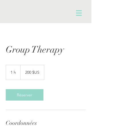
Group Therapy
200
dollars
1 h
1
200 $US
des
États-
Unis
Réserver
Coordonnées